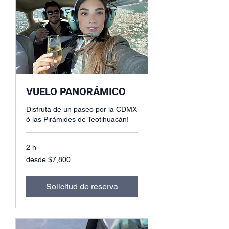
VUELO PANORÁMICO
Disfruta de un paseo por la CDMX
ó las Pirámides de Teotihuacán!
2 h
desde
desde $7,800
$7,800
Solicitud de reserva