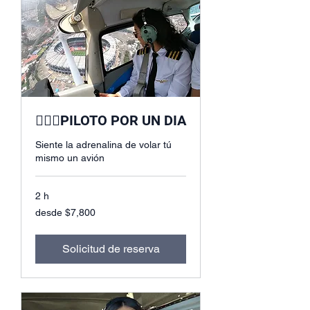
🧑🏻‍✈️PILOTO POR UN DIA
Siente la adrenalina de volar tú
mismo un avión
2 h
desde
desde $7,800
$7,800
Solicitud de reserva