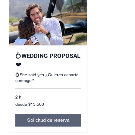
💍WEDDING PROPOSAL
❤️
💍She said yes ¿Quieres casarte
conmigo?
2 h
desde
desde $13,500
$13,500
Solicitud de reserva