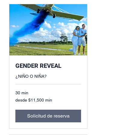
GENDER REVEAL
¿NIÑO O NIÑA?
30 min
desde
desde $11,500 min
$11,500
min
Solicitud de reserva