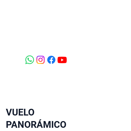
FUN IN THE
SKY
TOURS AÉREOS
VUELO
PANORÁMICO